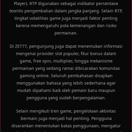
Player). RTP digunakan sebagai indikator persentase
teoritis pengembalian dalam jangka panjang. Selain RTP,
tingkat volatilitas game juga menjadi faktor penting
karena memengaruhi pola kemenangan dan risiko
permainan.
Di ZET77, pengunjung juga dapat menemukan informasi
mengenai provider slot populer, fitur bonus dalam
game, free spin, multiplier, hingga mekanisme
permainan yang sedang ramai dibicarakan komunitas
gaming online. Seluruh pembahasan disajikan
menggunakan bahasa yang lebih sederhana agar
mudah dipahami baik oleh pemain baru maupun
pengguna yang sudah berpengalaman.
Selain mengikuti tren game, pengelolaan aktivitas
bermain juga menjadi hal penting. Pengguna
disarankan menentukan batas penggunaan, mengatur