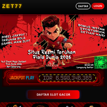
ZET77
LOGIN
DAFTAR
DAFTAR SLOT GACOR